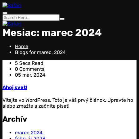
Skip
to
content
Mesiac:
marec 2024
Home
Blogs for marec, 2024
5 Secs Read
0 Comments
05 mar, 2024
Ahoj svet!
Vitajte vo WordPress. Toto je váš prvý článok. Upravte ho
alebo zmažte a začnite písať!
Archív
marec 2024
február 2023