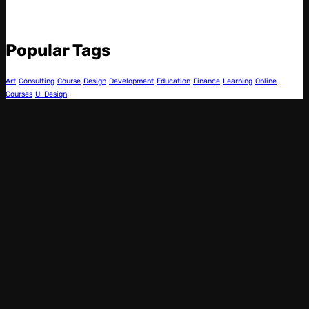
Popular Tags
Art
Consulting
Course
Design
Development
Education
Finance
Learning
Online
Courses
UI Design