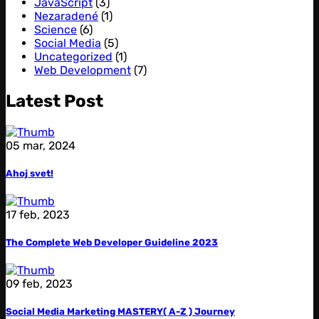
JavaScript
(3)
Nezaradené
(1)
Science
(6)
Social Media
(5)
Uncategorized
(1)
Web Development
(7)
Latest Post
05 mar, 2024
Ahoj svet!
17 feb, 2023
The Complete Web Developer Guideline 2023
09 feb, 2023
Social Media Marketing MASTERY( A-Z ) Journey